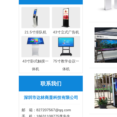
21.5寸排队机
43寸立式广告机
43寸卧式触摸一
75寸教学会议一
体机
体机
联系我们
深圳市达林商显科技有限公司
邮 箱：827207567@qq.com
手 机：18631108775李先生